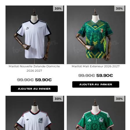
30%
30%
Maillot Nouvelle Zelande Domicile
Maillot Mali Exterieur 2026 2027
2026 2027
99.90
€
59.90
€
99.90
€
59.90
€
AJOUTER AU PANIER
AJOUTER AU PANIER
30%
30%