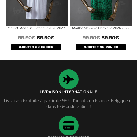
Maillot Mexique Exterieur 2026 2027
Maillot Mexique Domicile 2026 2027
99.90
€
59.90
€
99.90
€
59.90
€
AJOUTER AU PANIER
AJOUTER AU PANIER
LIVRAISON INTERNATIONALE
Livraison Gratuite à partir de 99€ d'achats en France, Belgique et
dans le Monde entier !