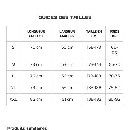
GUIDES DES TAILLES
LONGUEUR
LARGEUR
TAILLE EN
POIDS
MAILLOT
EPAULES
CM
KG
S
70 cm
50 cm
168-173
60-
65
M
73 cm
53 cm
173-178
65-70
L
76 cm
56 cm
178-183
70-75
XL
79 cm
59 cm
183-188
75-80
XXL
82 cm
61 cm
188-193
85-92
Produits similaires