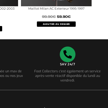
2002-2003
Maillot Milan AC Exterieur 1995-1997
99.90
€
59.90
€
AJOUTER AU PANIER
SAV 24/7
nnée un max de
Foot Collectors c'est également un service
os ou nos jeux
après-vente réactif disponible du lundi au
vendredi.