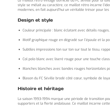
Le maillot retro vintage domicile du FC Séville pour la sa
style se mêlait au caractère, ce maillot rétro incarne l’i
modernes, en fait aujourd’hui un véritable trésor pour les
Design et style
Couleur principale : blanc éclatant avec détails rouges
Motif graphique rouge en dégradé sur l’épaule et la po
Subtiles impressions ton sur ton sur tout le tissu, rapp
Col polo blanc avec liseré rouge pour une touche class
Manches blanches avec bandes rouges horizontales pou
Blason du FC Séville brodé côté cœur, symbole de loyau
Histoire et héritage
La saison 1993-1994 marque une période de transition pour l
supporters et la fierté andalouse. Ce maillot incarne cett