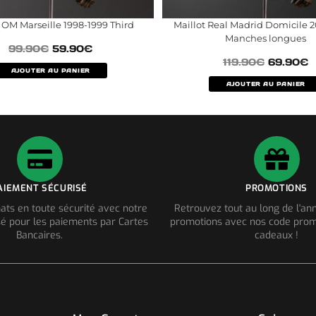
 OM Marseille 1998-1999 Third
Maillot Real Madrid Domicile 
Manches longues
99.90
€
59.90
€
119.90
€
69.90
€
AJOUTER AU PANIER
AJOUTER AU PANIER
AIEMENT SÉCURISÉ
PROMOTIONS
ats en toute sécurité avec notre
Retrouvez tout au long de l'a
é pour les paiements par Cartes
promotions avec nos code prom
Bancaires.
cadeaux !