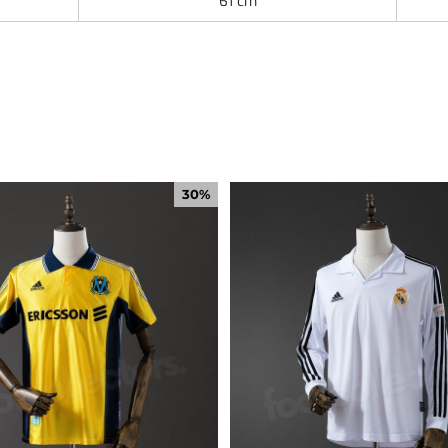
61 cm
30%