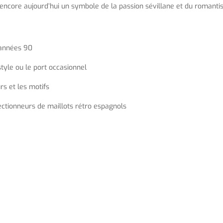
encore aujourd’hui un symbole de la passion sévillane et du romanti
s années 90
estyle ou le port occasionnel
s et les motifs
ectionneurs de maillots rétro espagnols