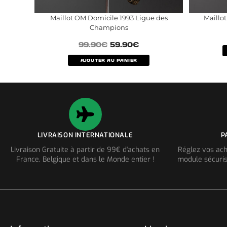
Maillot OM Domicile 1993 Ligue des
Maillot
Champions
99.90
€
59.90
€
AJOUTER AU PANIER
LIVRAISON INTERNATIONALE
P
Livraison Gratuite à partir de 99€ d'achats en
Réglez vos ach
France, Belgique et dans le Monde entier !
module sécuris