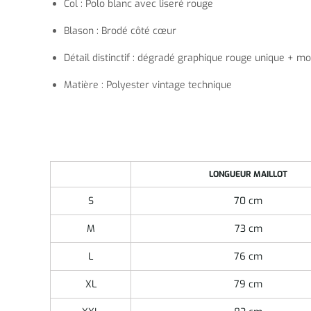
Col : Polo blanc avec liseré rouge
Blason : Brodé côté cœur
Détail distinctif : dégradé graphique rouge unique + mot
Matière : Polyester vintage technique
LONGUEUR MAILLOT
S
70 cm
M
73 cm
L
76 cm
XL
79 cm