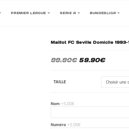
PREMIER LEAGUE
SERIE A
BUNDESLIGA
Maillot FC Seville Domicile 1993
30%
99.90
€
59.90
€
TAILLE
Nom
+5.00€
Numéro
+5.00€