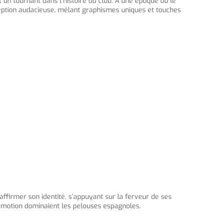
 un tournant dans l’histoire du club. À une époque où le
onception audacieuse, mêlant graphismes uniques et touches
’affirmer son identité, s’appuyant sur la ferveur de ses
l’émotion dominaient les pelouses espagnoles.