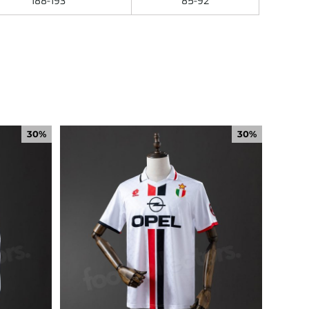
188-193
85-92
30%
30%