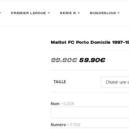
PREMIER LEAGUE
SERIE A
BUNDESLIGA
Maillot FC Porto Domicile 1997-1
30%
99.90
€
59.90
€
TAILLE
Nom
+5.00€
Numéro
+5.00€