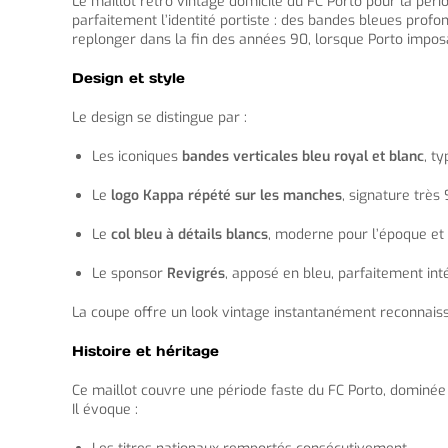
Le maillot retro vintage domicile du FC Porto pour la pér
parfaitement l’identité portiste : des bandes bleues profon
replonger dans la fin des années 90, lorsque Porto imposai
Design et style
Le design se distingue par :
Les iconiques
bandes verticales bleu royal et blanc
, t
Le
logo Kappa répété sur les manches
, signature très
Le
col bleu à détails blancs
, moderne pour l’époque et 
Le sponsor
Revigrés
, apposé en bleu, parfaitement int
La coupe offre un look vintage instantanément reconnaiss
Histoire et héritage
Ce maillot couvre une période faste du FC Porto, dominée
Il évoque :