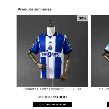
Produits similaires
30%
Maillot FC Porto Domicile 1999-2000
Maillo
99.90
€
59.90
€
AJOUTER AU PANIER