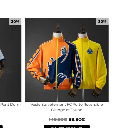
30%
30%
e Pont Dom-
Veste Survetement FC Porto Reversible
Orange et Jaune
149.90
€
99.90
€