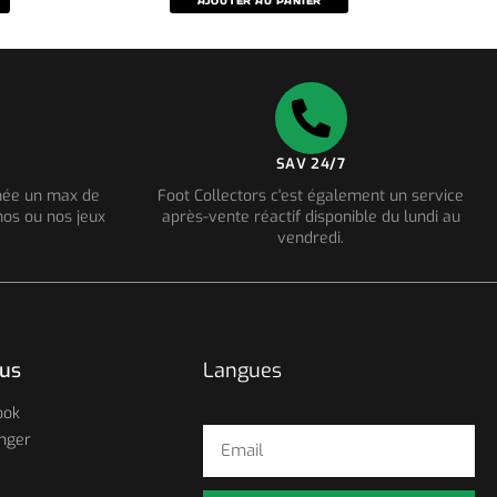
AJOUTER AU PANIER
SAV 24/7
nnée un max de
Foot Collectors c'est également un service
os ou nos jeux
après-vente réactif disponible du lundi au
vendredi.
ous
Langues
ook
nger