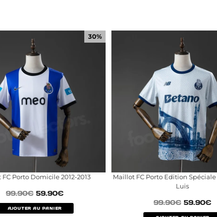
30%
t FC Porto Domicile 2012-2013
Maillot FC Porto Edition Spécial
Luis
99.90
€
59.90
€
99.90
€
59.90
€
AJOUTER AU PANIER