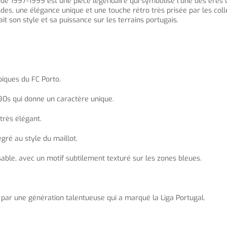
iode 1997-1999 est une pièce légendaire qui symbolise l’une des ères 
des, une élégance unique et une touche rétro très prisée par les colle
t son style et sa puissance sur les terrains portugais.
ypiques du FC Porto.
 90s qui donne un caractère unique.
très élégant.
égré au style du maillot.
able, avec un motif subtilement texturé sur les zones bleues.
 par une génération talentueuse qui a marqué la Liga Portugal.