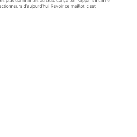
les plus dominantes du club. Conçu par Kappa, il incarne
ctionneurs d’aujourd’hui. Revoir ce maillot, c’est