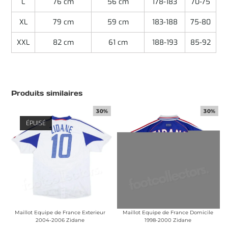
L
76 cm
56 cm
178-183
70-75
XL
79 cm
59 cm
183-188
75-80
XXL
82 cm
61 cm
188-193
85-92
Produits similaires
30%
30%
ÉPUISÉ
Maillot Equipe de France Exterieur
Maillot Equipe de France Domicile
2004-2006 Zidane
1998-2000 Zidane