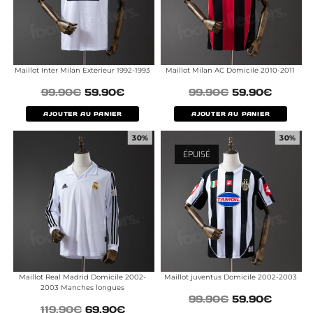
Maillot Inter Milan Exterieur 1992-1993
Maillot Milan AC Domicile 2010-2011
99.90
€
59.90
€
99.90
€
59.90
€
AJOUTER AU PANIER
AJOUTER AU PANIER
30%
30%
ÉPUISÉ
Maillot Real Madrid Domicile 2002-
Maillot juventus Domicile 2002-2003
2003 Manches longues
99.90
€
59.90
€
119.90
€
69.90
€