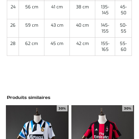
24
56 cm
41 cm
38 cm
135-
45-
145
50
26
59 cm
43 cm
40 cm
145-
50-
155
55
28
62 cm
45 cm
42 cm
155-
55-
165
60
Produits similaires
30%
30%