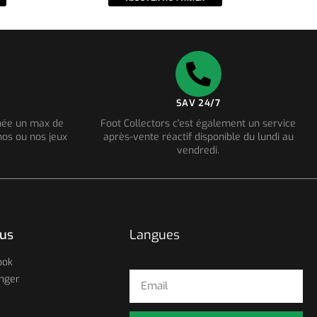
SAV 24/7
nnée un max de
Foot Collectors c'est également un service
os ou nos jeux
après-vente réactif disponible du lundi au
vendredi.
ous
Langues
ook
nger