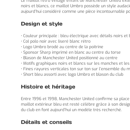
Le maillot retro vintage enfant de Manchester United ext
noirs et blancs, ce maillot Umbro possède un style audacie
aujourd’hui considéré comme une pièce incontournable pou
Design et style
• Couleur principale : bleu électrique avec détails noirs et
• Col polo noir avec liseré blanc rétro
• Logo Umbro brodé au centre de la poitrine
• Sponsor Sharp imprimé en blanc au centre du torse
• Blason de Manchester United positionné au centre
• Motifs graphiques noirs et blancs sur les manches et les
• Fines rayures verticales ton sur ton sur l’ensemble du m
• Short bleu assorti avec logo Umbro et blason du club
Histoire et héritage
Entre 1996 et 1998, Manchester United confirme sa place
maillot extérieur bleu est resté célèbre grâce à son desi
du club en font aujourd’hui un modèle très recherché.
Détails et conseils