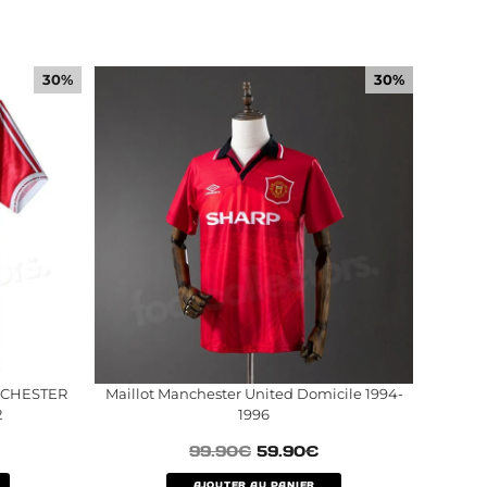
30%
30%
NCHESTER
Maillot Manchester United Domicile 1994-
2
1996
99.90
€
59.90
€
AJOUTER AU PANIER