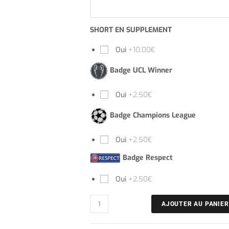
SHORT EN SUPPLEMENT
Oui
+10.00€
Badge UCL Winner
Oui
+2.50€
Badge Champions League
Oui
+2.50€
Badge Respect
Oui
+2.50€
AJOUTER AU PANIER