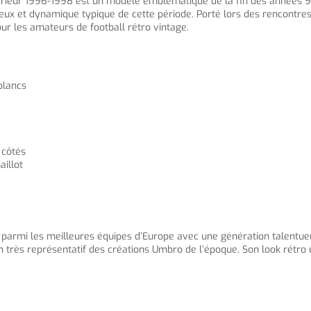
érieur 1996-1998 est un modèle emblématique de la fin des années 9
ux et dynamique typique de cette période. Porté lors des rencontres à 
r les amateurs de football rétro vintage.
 blancs
 côtés
aillot
 parmi les meilleures équipes d’Europe avec une génération talentu
gn très représentatif des créations Umbro de l’époque. Son look rétro