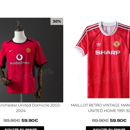
30%
anchester United Domicile 2002-
MAILLOT RETRO VINTAGE MA
2004
UNITED HOME 1991-9
99.90
€
59.90
€
99.90
€
59.90
€
AJOUTER AU PANIER
AJOUTER AU PANIER