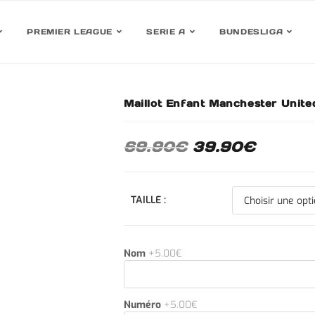
PREMIER LEAGUE
SERIE A
BUNDESLIGA
Maillot Enfant Manchester Unite
30%
69.90
€
39.90
€
TAILLE :
Nom
+5.00€
Numéro
+5.00€