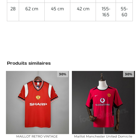
28
62 cm
45 cm
42 cm
155-
55-
165
60
Produits similaires
30%
30%
MAILLOT RETRO VINTAGE
Maillot Manchester United Domicile