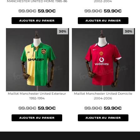
MANCHESTER UNITED HOME 1985-86
2002-2004
99.90
€
59.90
€
99.90
€
59.90
€
AJOUTER AU PANIER
AJOUTER AU PANIER
30%
30%
Maillot Manchester United Exterieur
Maillot Manchester United Domicile
1992-1994
2004-2006
99.90
€
59.90
€
99.90
€
59.90
€
AJOUTER AU PANIER
AJOUTER AU PANIER