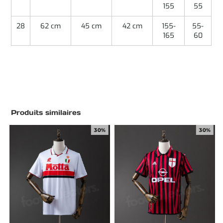
155
55
28
62 cm
45 cm
42 cm
155-
55-
165
60
Produits similaires
30%
30%