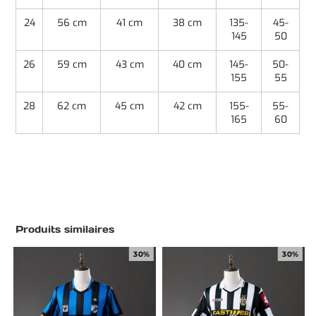
24
56 cm
41 cm
38 cm
135-
45-
145
50
26
59 cm
43 cm
40 cm
145-
50-
155
55
28
62 cm
45 cm
42 cm
155-
55-
165
60
Produits similaires
30%
30%