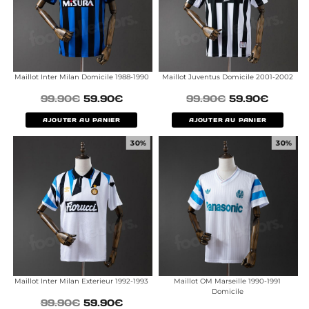
Maillot Inter Milan Domicile 1988-1990
Maillot Juventus Domicile 2001-2002
99.90
€
59.90
€
99.90
€
59.90
€
AJOUTER AU PANIER
AJOUTER AU PANIER
30%
30%
Maillot Inter Milan Exterieur 1992-1993
Maillot OM Marseille 1990-1991
Domicile
99.90
€
59.90
€