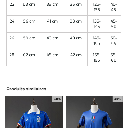
22
53 cm
39 cm
36 cm
125-
40-
135
45
24
56 cm
41 cm
38 cm
135-
45-
145
50
26
59 cm
43 cm
40 cm
145-
50-
155
55
28
62 cm
45 cm
42 cm
155-
55-
165
60
Produits similaires
30%
30%