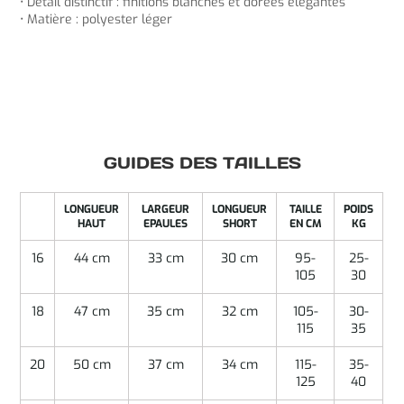
• Détail distinctif : finitions blanches et dorées élégantes
• Matière : polyester léger
GUIDES DES TAILLES
LONGUEUR
LARGEUR
LONGUEUR
TAILLE
POIDS
HAUT
EPAULES
SHORT
EN CM
KG
16
44 cm
33 cm
30 cm
95-
25-
105
30
18
47 cm
35 cm
32 cm
105-
30-
115
35
20
50 cm
37 cm
34 cm
115-
35-
125
40