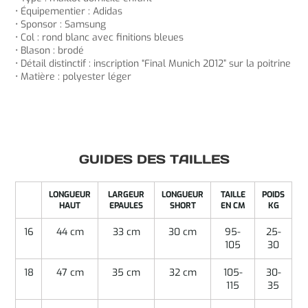
• Équipementier : Adidas
• Sponsor : Samsung
• Col : rond blanc avec finitions bleues
• Blason : brodé
• Détail distinctif : inscription “Final Munich 2012” sur la poitrine
• Matière : polyester léger
GUIDES DES TAILLES
LONGUEUR
LARGEUR
LONGUEUR
TAILLE
POIDS
HAUT
EPAULES
SHORT
EN CM
KG
16
44 cm
33 cm
30 cm
95-
25-
105
30
18
47 cm
35 cm
32 cm
105-
30-
115
35