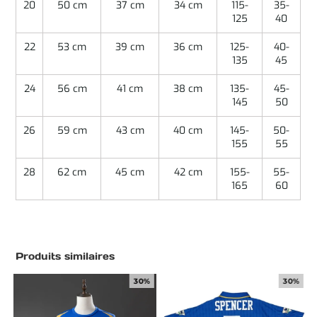
20
50 cm
37 cm
34 cm
115-
35-
125
40
22
53 cm
39 cm
36 cm
125-
40-
135
45
24
56 cm
41 cm
38 cm
135-
45-
145
50
26
59 cm
43 cm
40 cm
145-
50-
155
55
28
62 cm
45 cm
42 cm
155-
55-
165
60
Produits similaires
30%
30%