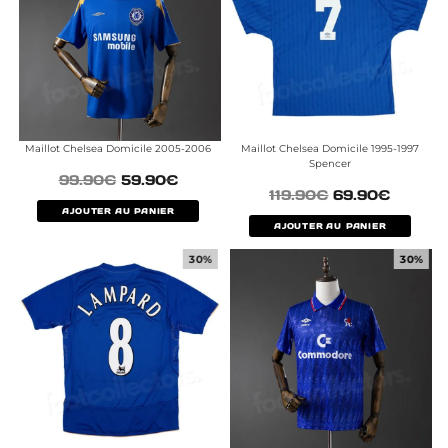
Maillot Chelsea Domicile 2005-2006
Maillot Chelsea Domicile 1995-1997
Spencer
99.90
€
59.90
€
119.90
€
69.90
€
AJOUTER AU PANIER
AJOUTER AU PANIER
30%
30%