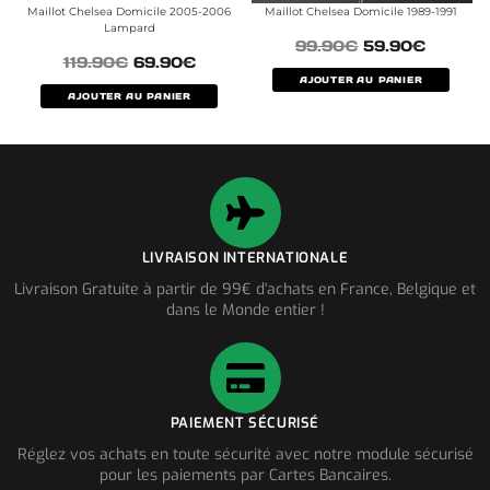
Maillot Chelsea Domicile 2005-2006
Maillot Chelsea Domicile 1989-1991
Lampard
99.90
€
59.90
€
119.90
€
69.90
€
AJOUTER AU PANIER
AJOUTER AU PANIER
LIVRAISON INTERNATIONALE
Livraison Gratuite à partir de 99€ d'achats en France, Belgique et
dans le Monde entier !
PAIEMENT SÉCURISÉ
Réglez vos achats en toute sécurité avec notre module sécurisé
pour les paiements par Cartes Bancaires.