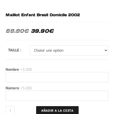
Maillot Enfant Bresil Domicile 2002
69.90
€
39.90
€
TAILLE :
Nombre
+5.00€
Número
+5.00€
AÑADIR A LA CESTA