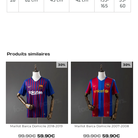
28
62 cm
45 cm
42 cm
155-
55-
165
60
Produits similaires
30%
30%
Maillot Barca Domicile 2018-2019
Maillot Barca Domicile 2007-2008
99.90
€
59.90
€
99.90
€
59.90
€