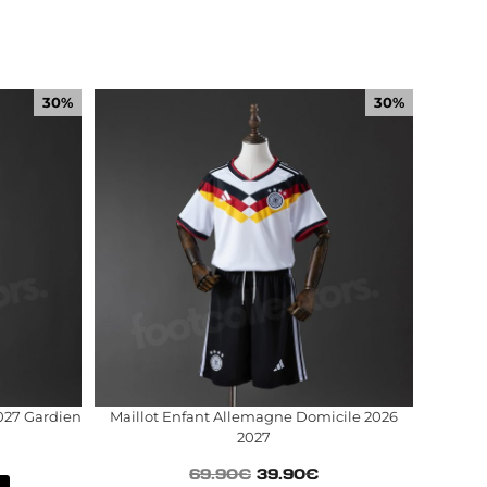
30%
30%
027 Gardien
Maillot Enfant Allemagne Domicile 2026
2027
69.90
€
39.90
€