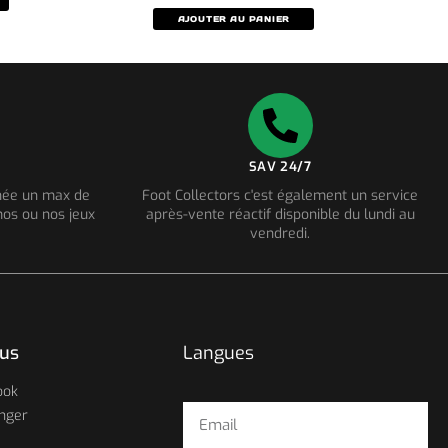
AJOUTER AU PANIER
SAV 24/7
nnée un max de
Foot Collectors c'est également un service
os ou nos jeux
après-vente réactif disponible du lundi au
vendredi.
ous
Langues
ook
nger