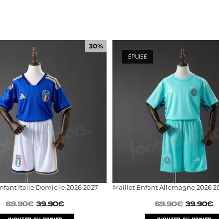
30%
ÉPUISÉ
Enfant Italie Domicile 2026 2027
Maillot Enfant Allemagne 2026 2
69.90
€
39.90
€
69.90
€
39.90
€