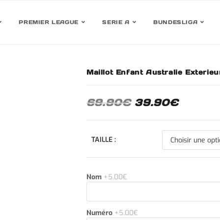
PREMIER LEAGUE
SERIE A
BUNDESLIGA
Maillot Enfant Australie Exteri
30%
69.90
€
39.90
€
TAILLE :
Nom
+5.00€
Numéro
+5.00€