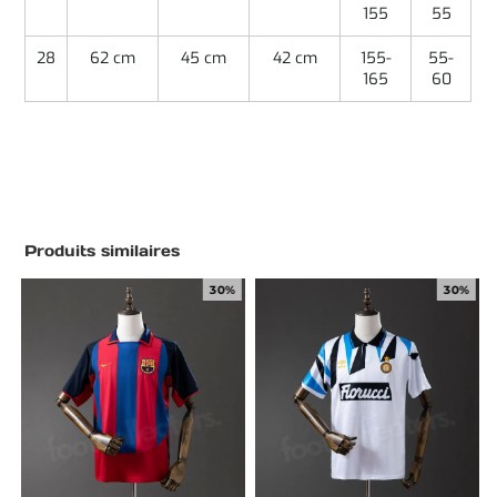
155
55
28
62 cm
45 cm
42 cm
155-
55-
165
60
Produits similaires
30%
30%