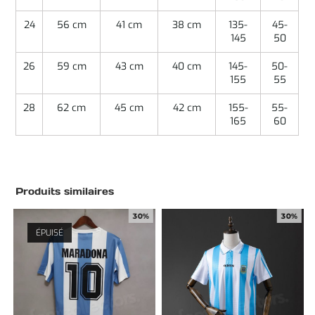
24
56 cm
41 cm
38 cm
135-
45-
145
50
26
59 cm
43 cm
40 cm
145-
50-
155
55
28
62 cm
45 cm
42 cm
155-
55-
165
60
Produits similaires
30%
30%
ÉPUISÉ