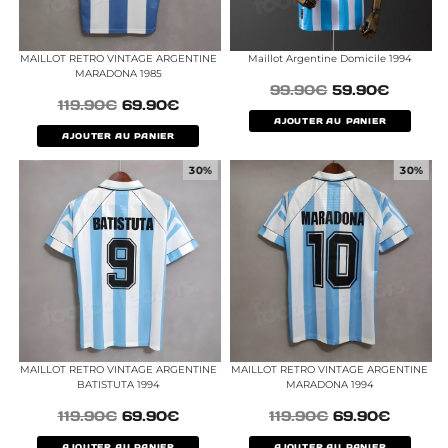
MAILLOT RETRO VINTAGE ARGENTINE
Maillot Argentine Domicile 1994
MARADONA 1985
99.90
€
59.90
€
119.90
€
69.90
€
AJOUTER AU PANIER
AJOUTER AU PANIER
30%
30%
MAILLOT RETRO VINTAGE ARGENTINE
MAILLOT RETRO VINTAGE ARGENTINE
BATISTUTA 1994
MARADONA 1994
119.90
€
69.90
€
119.90
€
69.90
€
AJOUTER AU PANIER
AJOUTER AU PANIER