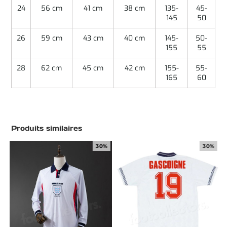
24
56 cm
41 cm
38 cm
135-
45-
145
50
26
59 cm
43 cm
40 cm
145-
50-
155
55
28
62 cm
45 cm
42 cm
155-
55-
165
60
Produits similaires
30%
30%