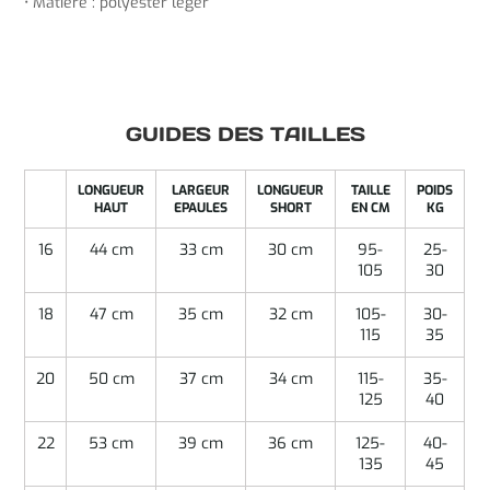
• Matière : polyester léger
GUIDES DES TAILLES
LONGUEUR
LARGEUR
LONGUEUR
TAILLE
POIDS
HAUT
EPAULES
SHORT
EN CM
KG
16
44 cm
33 cm
30 cm
95-
25-
105
30
18
47 cm
35 cm
32 cm
105-
30-
115
35
20
50 cm
37 cm
34 cm
115-
35-
125
40
22
53 cm
39 cm
36 cm
125-
40-
135
45