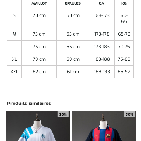
MAILLOT
EPAULES
CM
KG
S
70 cm
50 cm
168-173
60-
65
M
73 cm
53 cm
173-178
65-70
L
76 cm
56 cm
178-183
70-75
XL
79 cm
59 cm
183-188
75-80
XXL
82 cm
61 cm
188-193
85-92
Produits similaires
30%
30%