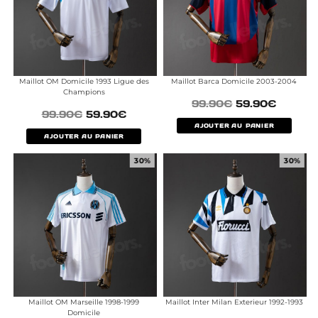
Maillot OM Domicile 1993 Ligue des
Maillot Barca Domicile 2003-2004
Champions
99.90
€
59.90
€
99.90
€
59.90
€
AJOUTER AU PANIER
AJOUTER AU PANIER
30%
30%
Maillot OM Marseille 1998-1999
Maillot Inter Milan Exterieur 1992-1993
Domicile