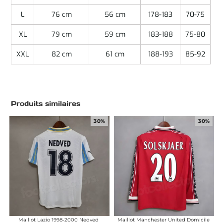
L
76 cm
56 cm
178-183
70-75
XL
79 cm
59 cm
183-188
75-80
XXL
82 cm
61 cm
188-193
85-92
Produits similaires
30%
30%
Maillot Lazio 1998-2000 Nedved
Maillot Manchester United Domicile