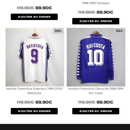
1998-1999 Solskjaer
119.90
€
69.90
€
119.90
€
69.90
€
AJOUTER AU PANIER
AJOUTER AU PANIER
30%
30%
Maillot Fiorentina Exterieur 1999-2000
Maillot Fiorentina Domicile 1998-1999
Batistuta
Rui Costa
119.90
€
69.90
€
119.90
€
69.90
€
AJOUTER AU PANIER
AJOUTER AU PANIER