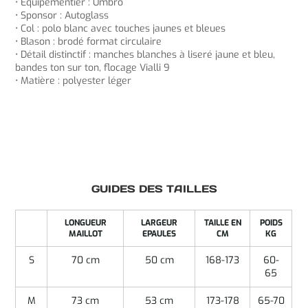
• Équipementier : Umbro
• Sponsor : Autoglass
• Col : polo blanc avec touches jaunes et bleues
• Blason : brodé format circulaire
• Détail distinctif : manches blanches à liseré jaune et bleu,
bandes ton sur ton, flocage Vialli 9
• Matière : polyester léger
GUIDES DES TAILLES
LONGUEUR
LARGEUR
TAILLE EN
POIDS
MAILLOT
EPAULES
CM
KG
S
70 cm
50 cm
168-173
60-
65
M
73 cm
53 cm
173-178
65-70