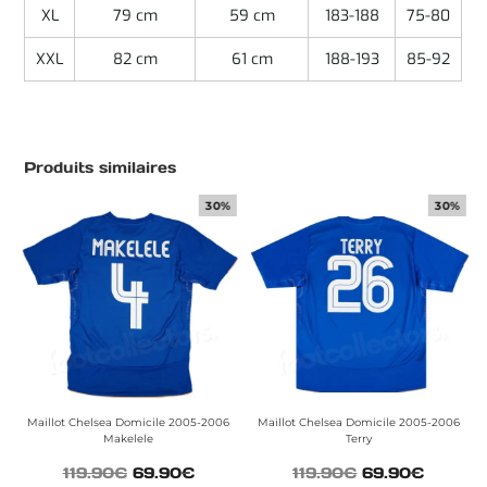
XL
79 cm
59 cm
183-188
75-80
XXL
82 cm
61 cm
188-193
85-92
Produits similaires
30%
30%
Maillot Chelsea Domicile 2005-2006
Maillot Chelsea Domicile 2005-2006
Makelele
Terry
119.90
€
69.90
€
119.90
€
69.90
€