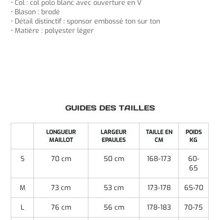
• Col : col polo blanc avec ouverture en V
• Blason : brodé
• Détail distinctif : sponsor embossé ton sur ton
• Matière : polyester léger
GUIDES DES TAILLES
LONGUEUR
LARGEUR
TAILLE EN
POIDS
MAILLOT
EPAULES
CM
KG
S
70 cm
50 cm
168-173
60-
65
M
73 cm
53 cm
173-178
65-70
L
76 cm
56 cm
178-183
70-75