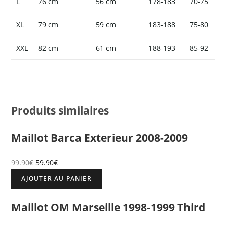
L
76 cm
56 cm
178-183
70-75
XL
79 cm
59 cm
183-188
75-80
XXL
82 cm
61 cm
188-193
85-92
Produits similaires
Maillot Barca Exterieur 2008-2009
99.90
€
59.90
€
AJOUTER AU PANIER
Maillot OM Marseille 1998-1999 Third