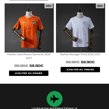
30%
30%
Maillot Cote d’Ivoire Domicile 2026
Maillot Norvege Third 2026 2027
2027
99.90
€
59.90
€
99.90
€
59.90
€
AJOUTER AU PANIER
AJOUTER AU PANIER
LIVRAISON INTERNATIONALE