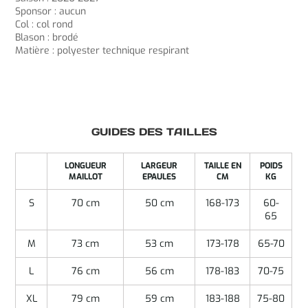
Sponsor : aucun
Col : col rond
Blason : brodé
Matière : polyester technique respirant
GUIDES DES TAILLES
LONGUEUR
LARGEUR
TAILLE EN
POIDS
MAILLOT
EPAULES
CM
KG
S
70 cm
50 cm
168-173
60-
65
M
73 cm
53 cm
173-178
65-70
L
76 cm
56 cm
178-183
70-75
XL
79 cm
59 cm
183-188
75-80