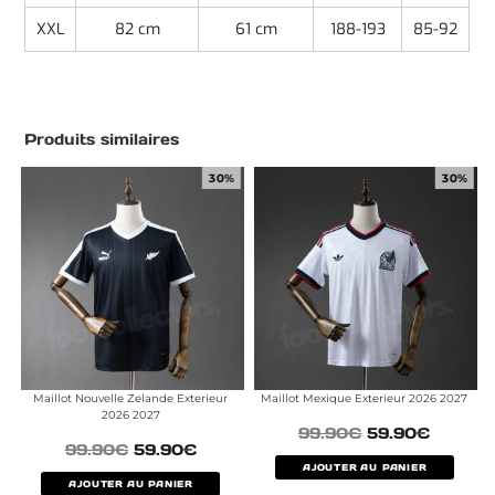
XXL
82 cm
61 cm
188-193
85-92
Produits similaires
30%
30%
Maillot Nouvelle Zelande Exterieur
Maillot Mexique Exterieur 2026 2027
2026 2027
99.90
€
59.90
€
99.90
€
59.90
€
AJOUTER AU PANIER
AJOUTER AU PANIER