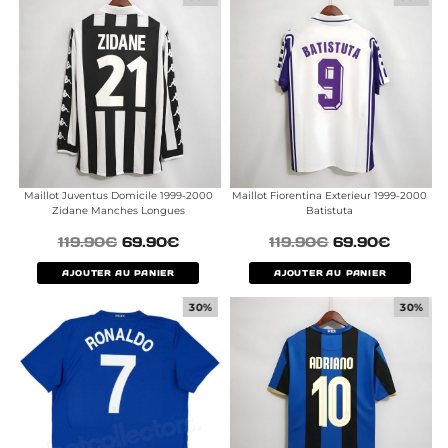
Maillot Juventus Domicile 1999-2000
Maillot Fiorentina Exterieur 1999-2000
Zidane Manches Longues
Batistuta
119.90
€
69.90
€
119.90
€
69.90
€
AJOUTER AU PANIER
AJOUTER AU PANIER
30%
30%