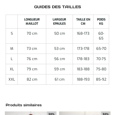
GUIDES DES TAILLES
LONGUEUR
LARGEUR
TAILLE EN
POIDS
MAILLOT
EPAULES
CM
KG
S
70 cm
50 cm
168-173
60-
65
M
73 cm
53 cm
173-178
65-70
L
76 cm
56 cm
178-183
70-75
XL
79 cm
59 cm
183-188
75-80
XXL
82 cm
61 cm
188-193
85-92
Produits similaires
30%
30%