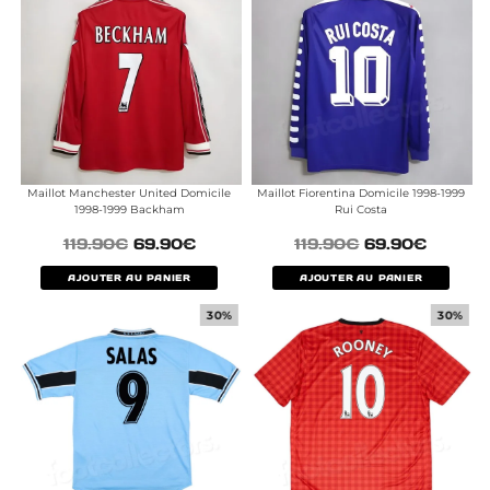
Maillot Manchester United Domicile
Maillot Fiorentina Domicile 1998-1999
1998-1999 Backham
Rui Costa
119.90
€
69.90
€
119.90
€
69.90
€
AJOUTER AU PANIER
AJOUTER AU PANIER
30%
30%