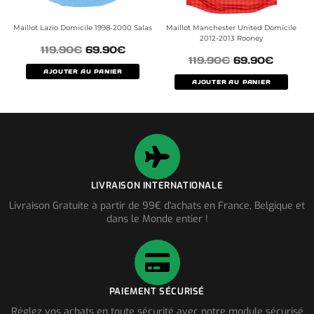
Maillot Lazio Domicile 1998-2000 Salas
Maillot Manchester United Domicile
2012-2013 Rooney
119.90
€
69.90
€
119.90
€
69.90
€
AJOUTER AU PANIER
AJOUTER AU PANIER
LIVRAISON INTERNATIONALE
Livraison Gratuite à partir de 99€ d'achats en France, Belgique et
dans le Monde entier !
PAIEMENT SÉCURISÉ
Réglez vos achats en toute sécurité avec notre module sécurisé