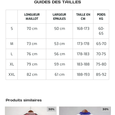
GUIDES DES TAILLES
LONGUEUR
LARGEUR
TAILLE EN
POIDS
MAILLOT
EPAULES
CM
KG
S
70 cm
50 cm
168-173
60-
65
M
73 cm
53 cm
173-178
65-70
L
76 cm
56 cm
178-183
70-75
XL
79 cm
59 cm
183-188
75-80
XXL
82 cm
61 cm
188-193
85-92
Produits similaires
30%
30%