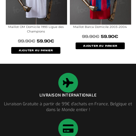
Maillot OM Domicile 1993 Ligue des
Maillot Barca Domicile 2003-2004
Champions
99.90
€
59.90
€
99.90
€
59.90
€
AJOUTER AU PANIER
AJOUTER AU PANIER
LIVRAISON INTERNATIONALE
Livraison Gratuite à partir de 99€ d'achats en France, Belgique et
dans le Monde entier !