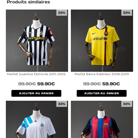
Produits similaires
30%
30%
Maillot Juventus Domicile 2001-2002
Maillot Barca Exterieur 2008-2009
99.90
€
59.90
€
99.90
€
59.90
€
AJOUTER AU PANIER
AJOUTER AU PANIER
30%
30%