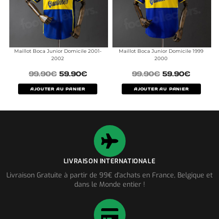
Maillot Boca Junior Domicile 2001-
Maillot Boca Junior Domicile 1999
2002
2000
99.90
€
59.90
€
99.90
€
59.90
€
AJOUTER AU PANIER
AJOUTER AU PANIER
LIVRAISON INTERNATIONALE
Livraison Gratuite à partir de 99€ d'achats en France, Belgique et
dans le Monde entier !