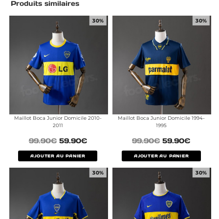
Produits similaires
30%
30%
Maillot Boca Junior Domicile 2010-
Maillot Boca Junior Domicile 1994-
2011
1995
99.90
€
59.90
€
99.90
€
59.90
€
AJOUTER AU PANIER
AJOUTER AU PANIER
30%
30%