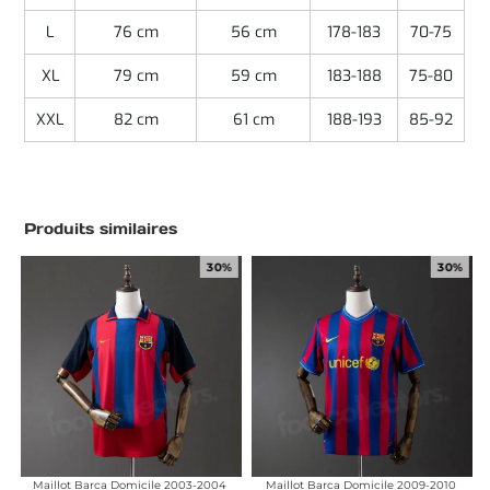
L
76 cm
56 cm
178-183
70-75
XL
79 cm
59 cm
183-188
75-80
XXL
82 cm
61 cm
188-193
85-92
Produits similaires
30%
30%
Maillot Barca Domicile 2003-2004
Maillot Barca Domicile 2009-2010