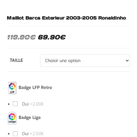
Maillot Barca Exterieur 2003-2005 Ronaldinho
119.90
€
69.90
€
TAILLE
Badge LFP Retro
Oui
+2.00€
Badge Liga
Oui
+2.50€