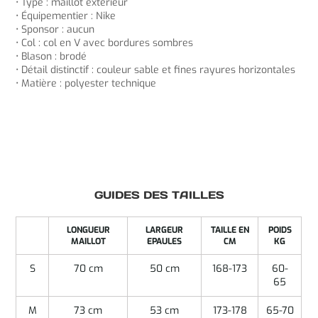
• Type : maillot extérieur
• Équipementier : Nike
• Sponsor : aucun
• Col : col en V avec bordures sombres
• Blason : brodé
• Détail distinctif : couleur sable et fines rayures horizontales
• Matière : polyester technique
GUIDES DES TAILLES
LONGUEUR
LARGEUR
TAILLE EN
POIDS
MAILLOT
EPAULES
CM
KG
S
70 cm
50 cm
168-173
60-
65
M
73 cm
53 cm
173-178
65-70