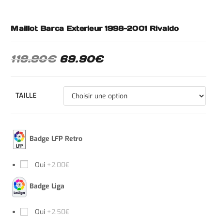
Maillot Barca Exterieur 1998-2001 Rivaldo
119.90
€
69.90
€
TAILLE
Badge LFP Retro
Oui
+2.00€
Badge Liga
Oui
+2.50€