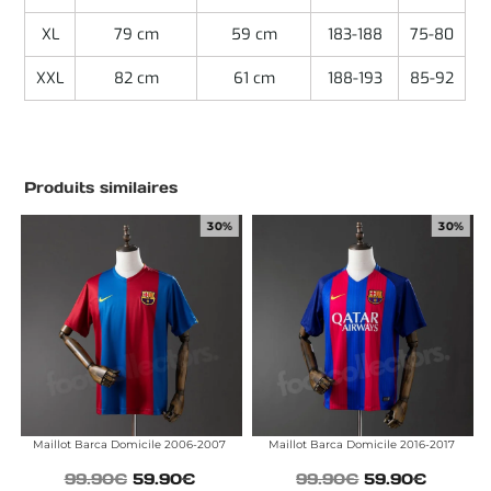
XL
79 cm
59 cm
183-188
75-80
XXL
82 cm
61 cm
188-193
85-92
Produits similaires
30%
30%
Maillot Barca Domicile 2006-2007
Maillot Barca Domicile 2016-2017
99.90
€
59.90
€
99.90
€
59.90
€