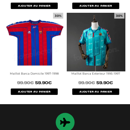
AJOUTER AU PANIER
AJOUTER AU PANIER
30%
30%
Maillot Barca Domicile 1997-1998
Maillot Barca Exterieur 1995-1997
99.90
€
59.90
€
99.90
€
59.90
€
AJOUTER AU PANIER
AJOUTER AU PANIER