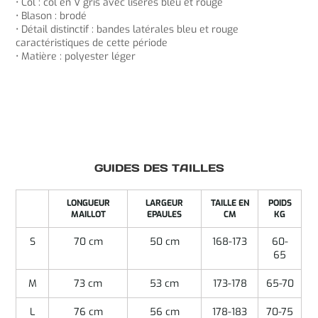
• Col : col en V gris avec liserés bleu et rouge
• Blason : brodé
• Détail distinctif : bandes latérales bleu et rouge
caractéristiques de cette période
• Matière : polyester léger
GUIDES DES TAILLES
LONGUEUR
LARGEUR
TAILLE EN
POIDS
MAILLOT
EPAULES
CM
KG
S
70 cm
50 cm
168-173
60-
65
M
73 cm
53 cm
173-178
65-70
L
76 cm
56 cm
178-183
70-75