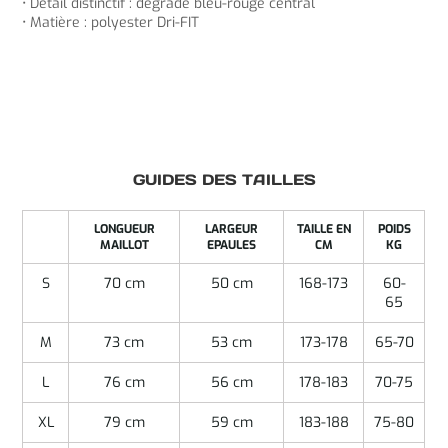
• Détail distinctif : dégradé bleu-rouge central
• Matière : polyester Dri-FIT
GUIDES DES TAILLES
LONGUEUR
LARGEUR
TAILLE EN
POIDS
MAILLOT
EPAULES
CM
KG
S
70 cm
50 cm
168-173
60-
65
M
73 cm
53 cm
173-178
65-70
L
76 cm
56 cm
178-183
70-75
XL
79 cm
59 cm
183-188
75-80