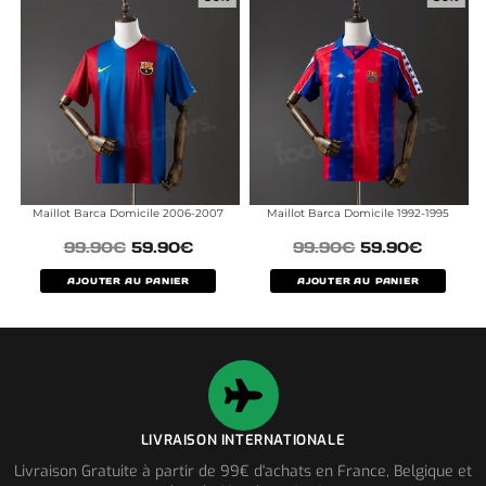
Maillot Barca Domicile 2006-2007
Maillot Barca Domicile 1992-1995
99.90
€
59.90
€
99.90
€
59.90
€
AJOUTER AU PANIER
AJOUTER AU PANIER
LIVRAISON INTERNATIONALE
Livraison Gratuite à partir de 99€ d'achats en France, Belgique et