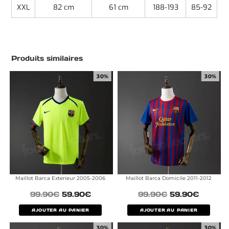
XXL
82 cm
61 cm
188-193
85-92
Produits similaires
30%
30%
Maillot Barca Exterieur 2005-2006
Maillot Barca Domicile 2011-2012
99.90
€
59.90
€
99.90
€
59.90
€
AJOUTER AU PANIER
AJOUTER AU PANIER
30%
30%