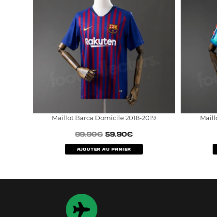
Maillot Barca Domicile 2018-2019
Maill
99.90
€
59.90
€
AJOUTER AU PANIER