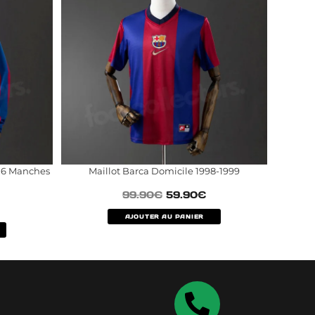
06 Manches
Maillot Barca Domicile 1998-1999
99.90
€
59.90
€
AJOUTER AU PANIER