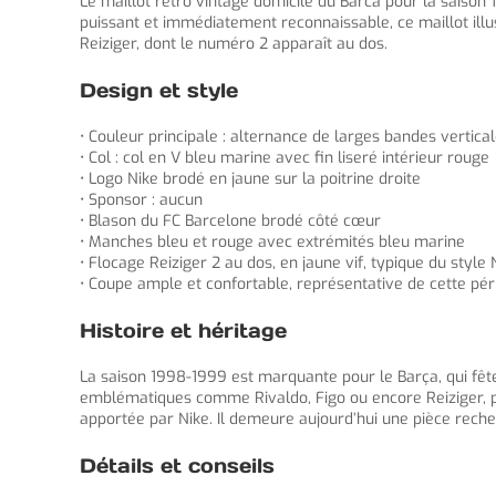
Le maillot retro vintage domicile du Barca pour la saiso
puissant et immédiatement reconnaissable, ce maillot illu
Reiziger, dont le numéro 2 apparaît au dos.
Design et style
• Couleur principale : alternance de larges bandes vertica
• Col : col en V bleu marine avec fin liseré intérieur rouge
• Logo Nike brodé en jaune sur la poitrine droite
• Sponsor : aucun
• Blason du FC Barcelone brodé côté cœur
• Manches bleu et rouge avec extrémités bleu marine
• Flocage Reiziger 2 au dos, en jaune vif, typique du style
• Coupe ample et confortable, représentative de cette pér
Histoire et héritage
La saison 1998-1999 est marquante pour le Barça, qui fête 
emblématiques comme Rivaldo, Figo ou encore Reiziger, pil
apportée par Nike. Il demeure aujourd’hui une pièce reche
Détails et conseils