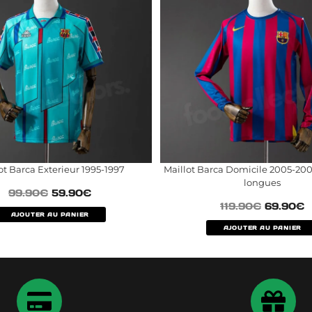
ot Barca Exterieur 1995-1997
Maillot Barca Domicile 2005-20
longues
99.90
€
59.90
€
119.90
€
69.90
€
AJOUTER AU PANIER
AJOUTER AU PANIER