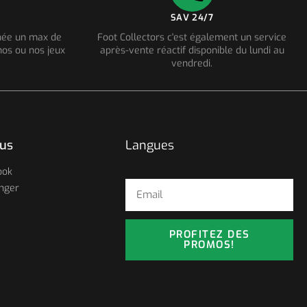
SAV 24/7
nnée un max de
Foot Collectors c'est également un service
os ou nos jeux
après-vente réactif disponible du lundi au
vendredi.
ous
Langues
ook
nger
PROFITEZ DES
PROMOS!