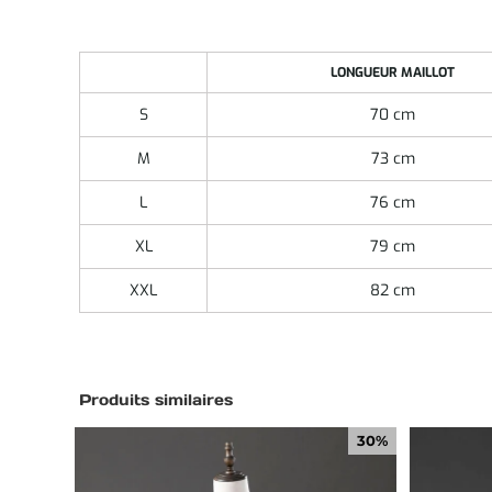
LONGUEUR MAILLOT
S
70 cm
M
73 cm
L
76 cm
XL
79 cm
XXL
82 cm
Produits similaires
30%