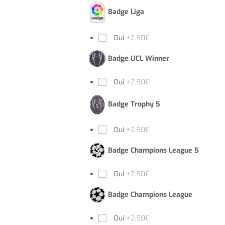
Badge Liga
Oui
+2.50€
Badge UCL Winner
Oui
+2.50€
Badge Trophy 5
Oui
+2.50€
Badge Champions League 5
Oui
+2.50€
Badge Champions League
Oui
+2.50€