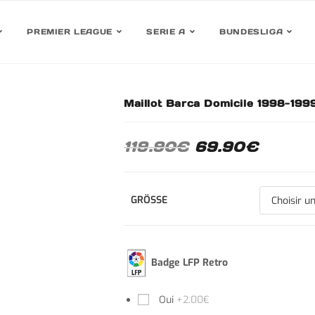
PREMIER LEAGUE
SERIE A
BUNDESLIGA
Maillot Barca Domicile 1998-1999
30%
119.90
€
69.90
€
GRÖSSE
Badge LFP Retro
Oui
+2.00€