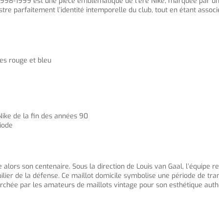
n 1998-1999 est une pièce emblématique de l’ère Nike, marquée par u
stre parfaitement l’identité intemporelle du club, tout en étant ass
les rouge et bleu
 Nike de la fin des années 90
iode
alors son centenaire. Sous la direction de Louis van Gaal, l’équipe re
ier de la défense. Ce maillot domicile symbolise une période de tran
rchée par les amateurs de maillots vintage pour son esthétique authe