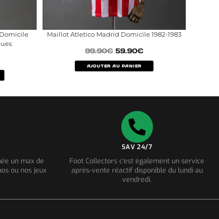
 Domicile
Maillot Atletico Madrid Domicile 1982-1983
gues
99.90
€
59.90
€
AJOUTER AU PANIER
SAV 24/7
nnée un max de
Foot Collectors c'est également un service
os ou nos jeux
après-vente réactif disponible du lundi au
vendredi.