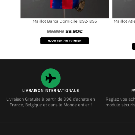
Maillot Barca Domicile 1992-1995
Maillot At
99.90
€
59.90
€
AJOUTER AU PANIER
LIVRAISON INTERNATIONALE
P
Livraison Gratuite à partir de 99€ d'achats en
Réglez vos ach
France, Belgique et dans le Monde entier !
module sécuris