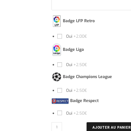
Badge LFP Retro
Oui
+2.00€
Badge Liga
Oui
+2.50€
Badge Champions League
Oui
+2.50€
Badge Respect
Oui
+2.50€
AJOUTER AU PANIER