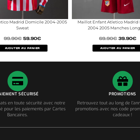
letico Madrid Domicile 2004-2005
Maillot Enfant Atletico Madrid
Sweat
2004 2005 Manches Lon
99.90
€
59.90
€
69.90
€
39.90
€
AJOUTER AU PANIER
AJOUTER AU PANIER
AIEMENT SÉCURISÉ
PROMOTIONS
ats en toute sécurité avec notre
Retrouvez tout au long de l'a
é pour les paiements par Cartes
promotions avec nos code prom
Bancaires.
cadeaux !