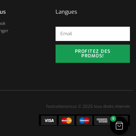
ous
Langues
ook
nger
PROFITEZ DES
PROMOS!
footcollectors.co © 2025 tous droits réservés
0