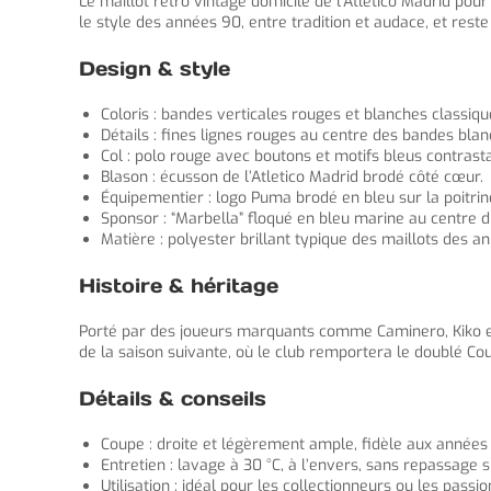
Le maillot retro vintage domicile de l’Atletico Madrid po
le style des années 90, entre tradition et audace, et rest
Design & style
Coloris : bandes verticales rouges et blanches classiqu
Détails : fines lignes rouges au centre des bandes blan
Col : polo rouge avec boutons et motifs bleus contrast
Blason : écusson de l’Atletico Madrid brodé côté cœur.
Équipementier : logo Puma brodé en bleu sur la poitrine
Sponsor : “Marbella” floqué en bleu marine au centre d
Matière : polyester brillant typique des maillots des a
Histoire & héritage
Porté par des joueurs marquants comme Caminero, Kiko et S
de la saison suivante, où le club remportera le doublé C
Détails & conseils
Coupe : droite et légèrement ample, fidèle aux années
Entretien : lavage à 30 °C, à l’envers, sans repassage s
Utilisation : idéal pour les collectionneurs ou les pass