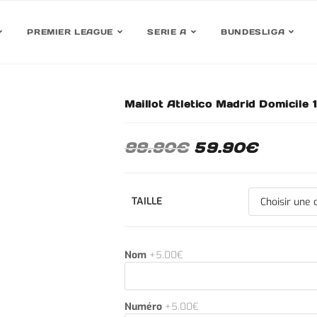
PREMIER LEAGUE
SERIE A
BUNDESLIGA
Maillot Atletico Madrid Domicile
30%
99.90
€
59.90
€
TAILLE
Nom
+5.00€
Numéro
+5.00€