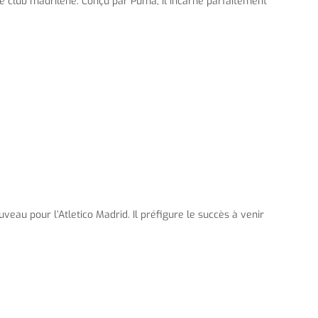
le club madrilène. Conçu par Puma, il incarne parfaitement
au pour l’Atletico Madrid. Il préfigure le succès à venir