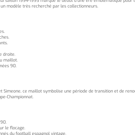
ur la saison 1994-1995 marque le début d’une ère emblématique pour 
e un modèle très recherché par les collectionneurs.
es.
ches.
ants.
 droite.
u maillot.
nnées 90.
imeone, ce maillot symbolise une période de transition et de renouve
oupe-Championnat.
 90.
ur le flocage.
ionnés du football espagnol vintage.