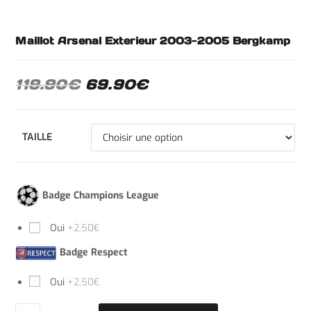
Maillot Arsenal Exterieur 2003-2005 Bergkamp
119.90
€
69.90
€
TAILLE
Badge Champions League
Oui
+2.50€
Badge Respect
Oui
+2.50€