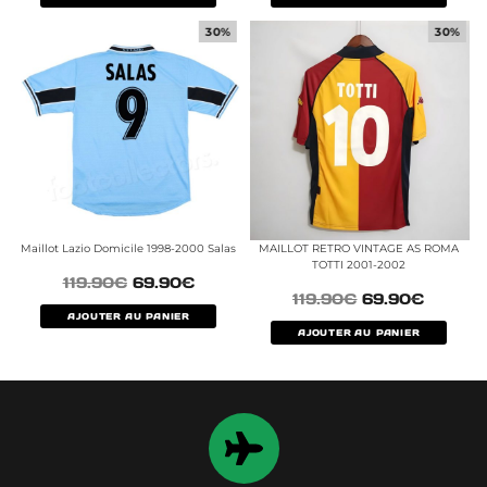
30%
30%
Maillot Lazio Domicile 1998-2000 Salas
MAILLOT RETRO VINTAGE AS ROMA
TOTTI 2001-2002
119.90
€
69.90
€
119.90
€
69.90
€
AJOUTER AU PANIER
AJOUTER AU PANIER