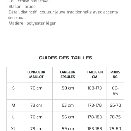
• Col : croisé bleu royal
• Blason : brodé
• Détail distinctif : couleur jaune traditionnelle avec accents
bleu royal
• Matière : polyester léger
GUIDES DES TAILLES
LONGUEUR
LARGEUR
TAILLE EN
POIDS
MAILLOT
EPAULES
CM
KG
S
70 cm
50 cm
168-173
60-
65
M
73 cm
53 cm
173-178
65-70
L
76 cm
56 cm
178-183
70-75
XL
79 cm
59 cm
183-188
75-80