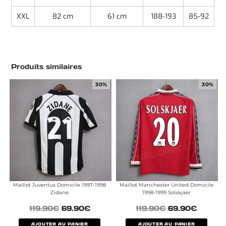
XXL
82 cm
61 cm
188-193
85-92
Produits similaires
30%
30%
Maillot Juventus Domicile 1997-1998
Maillot Manchester United Domicile
Zidane
1998-1999 Solskjaer
119.90
€
69.90
€
119.90
€
69.90
€
AJOUTER AU PANIER
AJOUTER AU PANIER