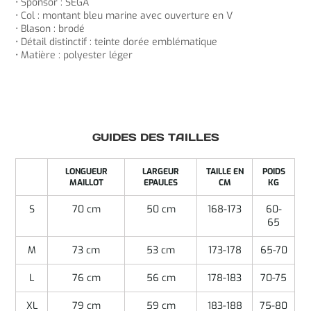
• Sponsor : SEGA
• Col : montant bleu marine avec ouverture en V
• Blason : brodé
• Détail distinctif : teinte dorée emblématique
• Matière : polyester léger
GUIDES DES TAILLES
LONGUEUR
LARGEUR
TAILLE EN
POIDS
MAILLOT
EPAULES
CM
KG
S
70 cm
50 cm
168-173
60-
65
M
73 cm
53 cm
173-178
65-70
L
76 cm
56 cm
178-183
70-75
XL
79 cm
59 cm
183-188
75-80