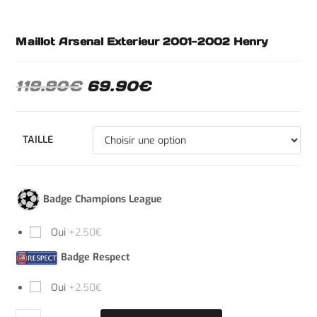
Maillot Arsenal Exterieur 2001-2002 Henry
119.90
€
69.90
€
TAILLE
Badge Champions League
Oui
+2.50€
Badge Respect
Oui
+2.50€