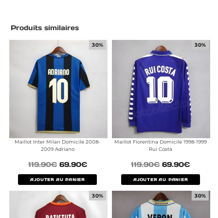
Produits similaires
30%
30%
Maillot Inter Milan Domicile 2008-
Maillot Fiorentina Domicile 1998-1999
2009 Adriano
Rui Costa
119.90
€
69.90
€
119.90
€
69.90
€
AJOUTER AU PANIER
AJOUTER AU PANIER
30%
30%