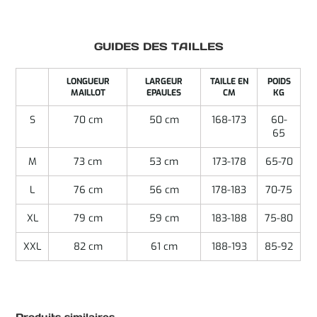
GUIDES DES TAILLES
LONGUEUR
LARGEUR
TAILLE EN
POIDS
MAILLOT
EPAULES
CM
KG
S
70 cm
50 cm
168-173
60-
65
M
73 cm
53 cm
173-178
65-70
L
76 cm
56 cm
178-183
70-75
XL
79 cm
59 cm
183-188
75-80
XXL
82 cm
61 cm
188-193
85-92