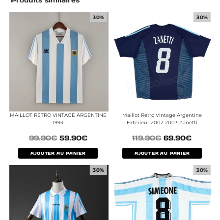
Produits similaires
30%
30%
MAILLOT RETRO VINTAGE ARGENTINE
Maillot Retro Vintage Argentine
1993
Exterieur 2002 2003 Zanetti
99.90
€
59.90
€
119.90
€
69.90
€
AJOUTER AU PANIER
AJOUTER AU PANIER
30%
30%