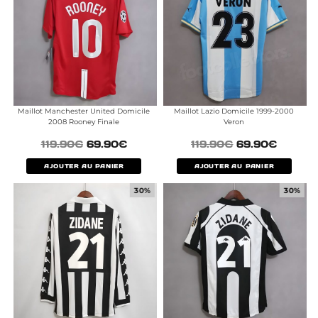
Maillot Manchester United Domicile
Maillot Lazio Domicile 1999-2000
2008 Rooney Finale
Veron
119.90
€
69.90
€
119.90
€
69.90
€
AJOUTER AU PANIER
AJOUTER AU PANIER
30%
30%