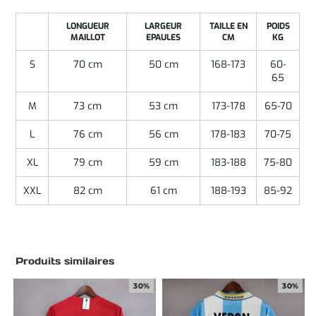
LONGUEUR
LARGEUR
TAILLE EN
POIDS
MAILLOT
EPAULES
CM
KG
S
70 cm
50 cm
168-173
60-
65
M
73 cm
53 cm
173-178
65-70
L
76 cm
56 cm
178-183
70-75
XL
79 cm
59 cm
183-188
75-80
XXL
82 cm
61 cm
188-193
85-92
Produits similaires
30%
30%