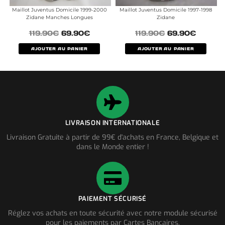
Maillot Juventus Domicile 1999-2000
Maillot Juventus Domicile 1997-1998
Zidane Manches Longues
Zidane
119.90
€
69.90
€
119.90
€
69.90
€
AJOUTER AU PANIER
AJOUTER AU PANIER
LIVRAISON INTERNATIONALE
Livraison Gratuite à partir de 99€ d'achats en France, Belgique et
dans le Monde entier !
PAIEMENT SÉCURISÉ
Réglez vos achats en toute sécurité avec notre module sécurisé
pour les paiements par Cartes Bancaires.