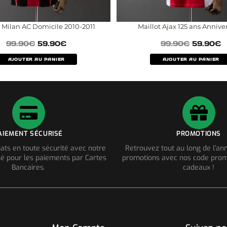
t Milan AC Domicile 2010-2011
Maillot Ajax 125 ans Annive
99.90
€
59.90
€
99.90
€
59.90
€
AJOUTER AU PANIER
AJOUTER AU PANIER
AIEMENT SÉCURISÉ
PROMOTIONS
ats en toute sécurité avec notre
Retrouvez tout au long de l'a
é pour les paiements par Cartes
promotions avec nos code prom
Bancaires.
cadeaux !