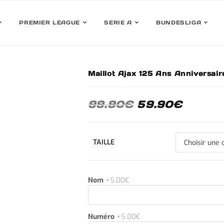
PREMIER LEAGUE
SERIE A
BUNDESLIGA
Maillot Ajax 125 Ans Anniversa
30%
99.90
€
59.90
€
TAILLE
Nom
+5.00€
Numéro
+5.00€