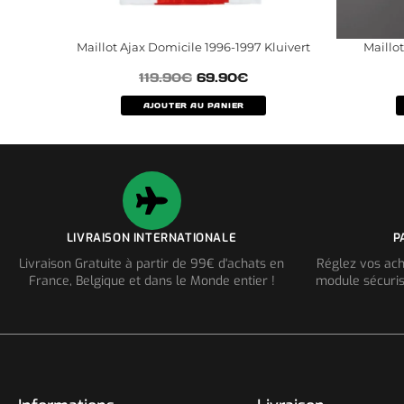
Maillot Ajax Domicile 1996-1997 Kluivert
Maillo
119.90
€
69.90
€
AJOUTER AU PANIER
LIVRAISON INTERNATIONALE
P
Livraison Gratuite à partir de 99€ d'achats en
Réglez vos ach
France, Belgique et dans le Monde entier !
module sécuris