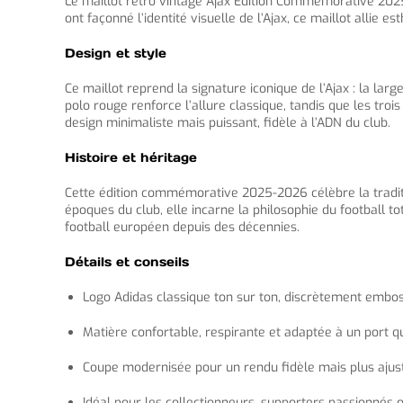
Le maillot retro vintage Ajax Édition Commémorative 20
ont façonné l’identité visuelle de l’Ajax, ce maillot allie
Design et style
Ce maillot reprend la signature iconique de l’Ajax : la l
polo rouge renforce l’allure classique, tandis que les tro
design minimaliste mais puissant, fidèle à l’ADN du club.
Histoire et héritage
Cette édition commémorative 2025-2026 célèbre la tradit
époques du club, elle incarne la philosophie du football to
football européen depuis des décennies.
Détails et conseils
Logo Adidas classique ton sur ton, discrètement emboss
Matière confortable, respirante et adaptée à un port q
Coupe modernisée pour un rendu fidèle mais plus ajus
Idéal pour les collectionneurs, supporters passionnés 