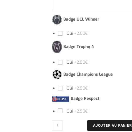
Badge UCL Winner
Oui
+2.50€
Badge Trophy 4
Oui
+2.50€
Badge Champions League
Oui
+2.50€
Badge Respect
Oui
+2.50€
AJOUTER AU PANIER