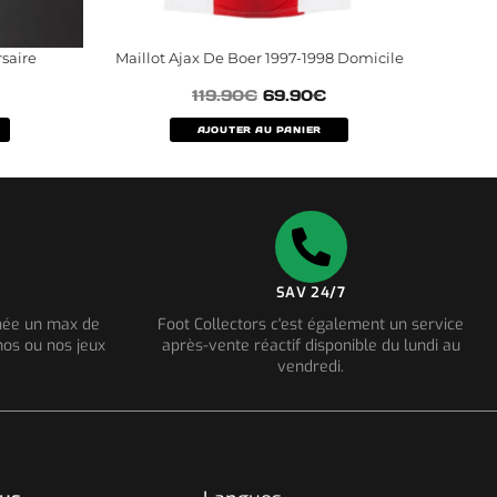
rsaire
Maillot Ajax De Boer 1997-1998 Domicile
119.90
€
69.90
€
AJOUTER AU PANIER
SAV 24/7
nnée un max de
Foot Collectors c'est également un service
os ou nos jeux
après-vente réactif disponible du lundi au
vendredi.