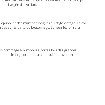
club d’Amsterdam. Inspiré des tenues historiques qui
que et chargée de symboles.
pe épurée et des manches longues au style vintage. Le col
égrées sur la patte de boutonnage. L’ensemble offre un
me un hommage aux modèles portés lors des grandes
l rappelle la grandeur d’un club qui fait rayonner le