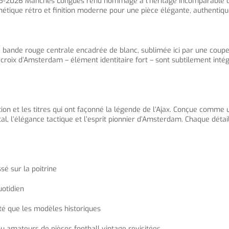
25-2026 Manches Longues rend hommage à l’héritage incomparable du 
 esthétique rétro et finition moderne pour une pièce élégante, authenti
arge bande rouge centrale encadrée de blanc, sublimée ici par une cou
is croix d’Amsterdam – élément identitaire fort – sont subtilement int
ion et les titres qui ont façonné la légende de l’Ajax. Conçue com
tal, l’élégance tactique et l’esprit pionnier d’Amsterdam. Chaque détai
é sur la poitrine
uotidien
té que les modèles historiques
ou amateurs de pièces football vintage revisitées