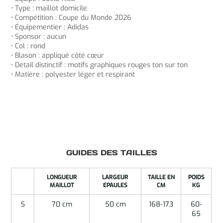
• Type : maillot domicile
• Compétition : Coupe du Monde 2026
• Équipementier : Adidas
• Sponsor : aucun
• Col : rond
• Blason : appliqué côté cœur
• Détail distinctif : motifs graphiques rouges ton sur ton
• Matière : polyester léger et respirant
GUIDES DES TAILLES
LONGUEUR
LARGEUR
TAILLE EN
POIDS
MAILLOT
EPAULES
CM
KG
S
70 cm
50 cm
168-173
60-
65