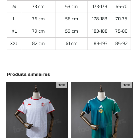
M
73 cm
53 cm
173-178
65-70
L
76 cm
56 cm
178-183
70-75
XL
79 cm
59 cm
183-188
75-80
XXL
82 cm
61 cm
188-193
85-92
Produits similaires
30%
30%