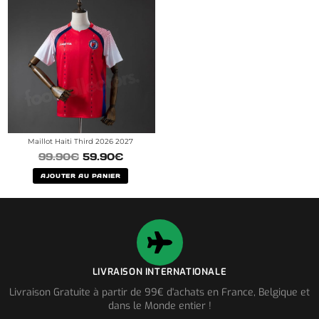
Maillot Haiti Third 2026 2027
99.90
€
59.90
€
AJOUTER AU PANIER
LIVRAISON INTERNATIONALE
Livraison Gratuite à partir de 99€ d'achats en France, Belgique et
dans le Monde entier !