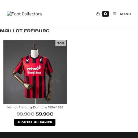
0
Menu
MAILLOT FREIBURG
30%
Maillot Freiburg Domicile 1994-1995
99.90
€
59.90
€
AJOUTER AU PANIER