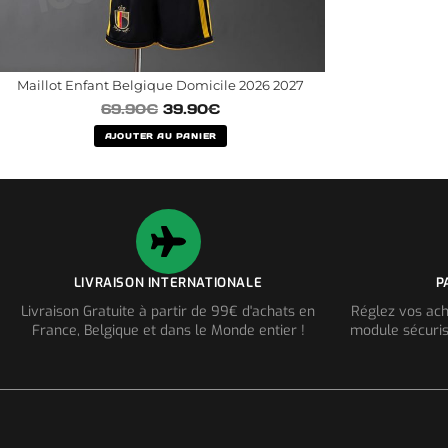
Maillot Enfant Belgique Domicile 2026 2027
69.90
€
39.90
€
AJOUTER AU PANIER
LIVRAISON INTERNATIONALE
P
Livraison Gratuite à partir de 99€ d'achats en
Réglez vos ach
France, Belgique et dans le Monde entier !
module sécuris