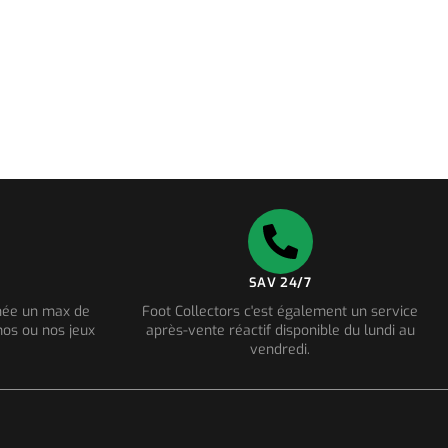
SAV 24/7
nnée un max de
Foot Collectors c'est également un service
os ou nos jeux
après-vente réactif disponible du lundi au
vendredi.