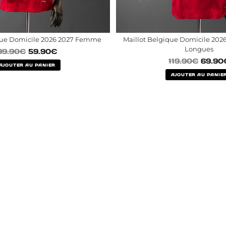
que Domicile 2026 2027 Femme
Maillot Belgique Domicile 202
Longues
99.90
€
59.90
€
119.90
€
69.90
AJOUTER AU PANIER
AJOUTER AU PANIE