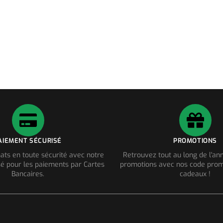
AIEMENT SÉCURISÉ
PROMOTIONS
ats en toute sécurité avec notre
Retrouvez tout au long de l'a
é pour les paiements par Cartes
promotions avec nos code prom
Bancaires.
cadeaux !