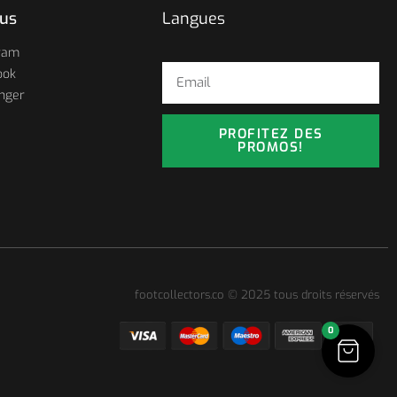
ous
Langues
ram
ook
nger
PROFITEZ DES
PROMOS!
footcollectors.co © 2025 tous droits réservés
0