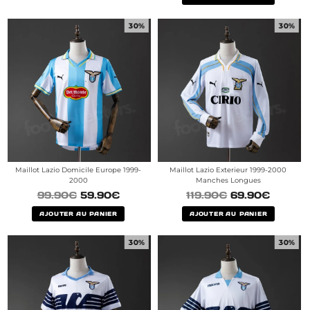
30%
30%
Maillot Lazio Domicile Europe 1999-
Maillot Lazio Exterieur 1999-2000
2000
Manches Longues
99.90
€
59.90
€
119.90
€
69.90
€
AJOUTER AU PANIER
AJOUTER AU PANIER
30%
30%