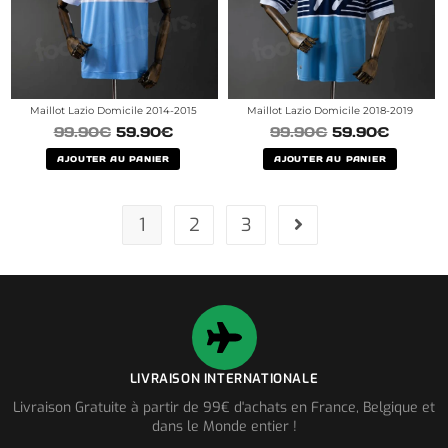
Maillot Lazio Domicile 2014-2015
Maillot Lazio Domicile 2018-2019
99.90
€
59.90
€
99.90
€
59.90
€
AJOUTER AU PANIER
AJOUTER AU PANIER
1
2
3
LIVRAISON INTERNATIONALE
Livraison Gratuite à partir de 99€ d'achats en France, Belgique et
dans le Monde entier !