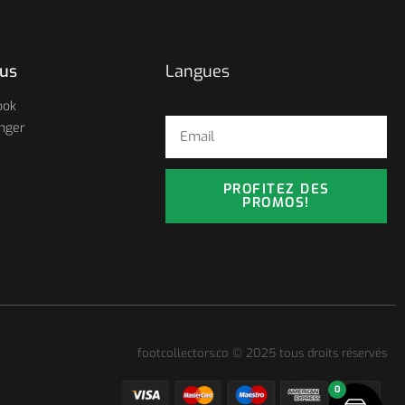
ous
Langues
ook
nger
PROFITEZ DES
PROMOS!
footcollectors.co © 2025 tous droits réservés
0