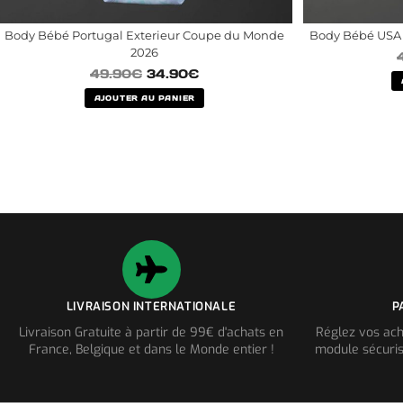
Body Bébé Portugal Exterieur Coupe du Monde
Body Bébé USA
2026
49.90
€
34.90
€
AJOUTER AU PANIER
LIVRAISON INTERNATIONALE
P
Livraison Gratuite à partir de 99€ d'achats en
Réglez vos ach
France, Belgique et dans le Monde entier !
module sécuris