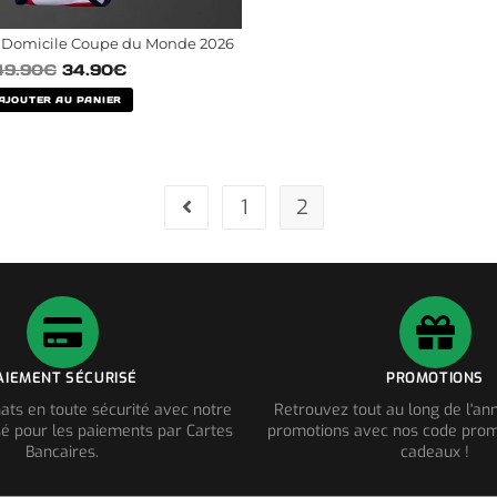
 Domicile Coupe du Monde 2026
49.90
€
34.90
€
AJOUTER AU PANIER
1
2
AIEMENT SÉCURISÉ
PROMOTIONS
ats en toute sécurité avec notre
Retrouvez tout au long de l'a
é pour les paiements par Cartes
promotions avec nos code prom
Bancaires.
cadeaux !