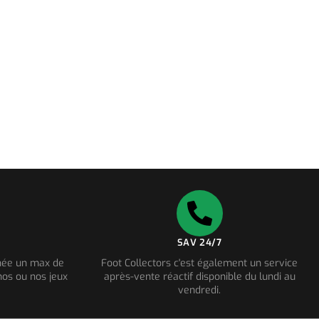
SAV 24/7
nnée un max de
Foot Collectors c'est également un service
os ou nos jeux
après-vente réactif disponible du lundi au
vendredi.