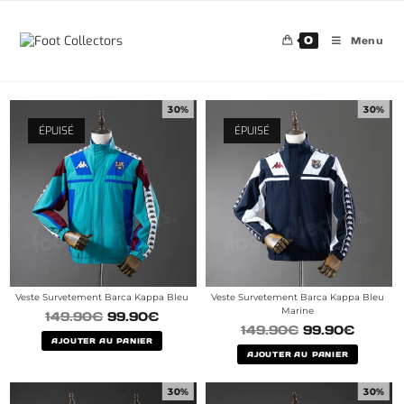
0
Menu
30%
30%
ÉPUISÉ
ÉPUISÉ
Veste Survetement Barca Kappa Bleu
Veste Survetement Barca Kappa Bleu
Marine
149.90
€
99.90
€
149.90
€
99.90
€
AJOUTER AU PANIER
AJOUTER AU PANIER
30%
30%