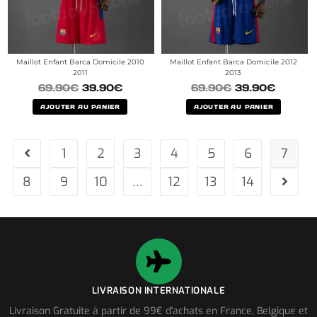
Maillot Enfant Barca Domicile 2010
Maillot Enfant Barca Domicile 2012
2011
2013
69.90
€
39.90
€
69.90
€
39.90
€
AJOUTER AU PANIER
AJOUTER AU PANIER
1
2
3
4
5
6
7
8
9
10
…
12
13
14
LIVRAISON INTERNATIONALE
Livraison Gratuite à partir de 99€ d'achats en France, Belgique et