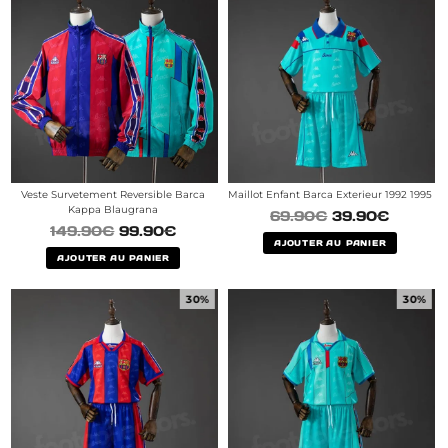
Veste Survetement Reversible Barca
Maillot Enfant Barca Exterieur 1992 1995
Kappa Blaugrana
69.90
€
39.90
€
149.90
€
99.90
€
AJOUTER AU PANIER
AJOUTER AU PANIER
30%
30%