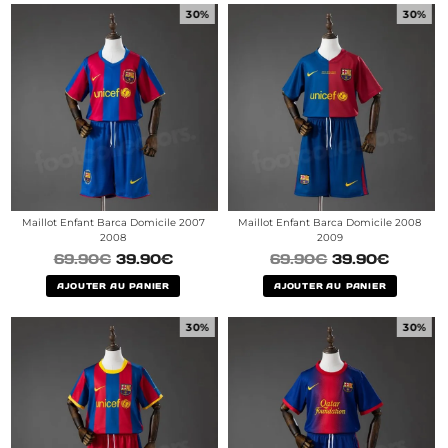
30%
30%
Maillot Enfant Barca Domicile 2007
Maillot Enfant Barca Domicile 2008
2008
2009
69.90
€
39.90
€
69.90
€
39.90
€
AJOUTER AU PANIER
AJOUTER AU PANIER
30%
30%