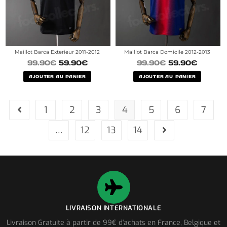
Maillot Barca Exterieur 2011-2012
Maillot Barca Domicile 2012-2013
99.90
€
59.90
€
99.90
€
59.90
€
AJOUTER AU PANIER
AJOUTER AU PANIER
1
2
3
4
5
6
7
…
12
13
14
LIVRAISON INTERNATIONALE
Livraison Gratuite à partir de 99€ d'achats en France, Belgique et