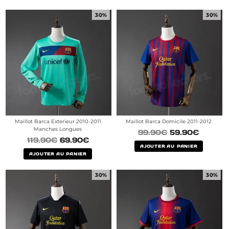
30%
30%
Maillot Barca Exterieur 2010-2011
Maillot Barca Domicile 2011-2012
Manches Longues
99.90
€
59.90
€
119.90
€
69.90
€
AJOUTER AU PANIER
AJOUTER AU PANIER
30%
30%