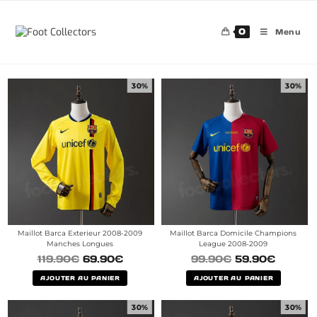
0
Menu
30%
30%
Maillot Barca Exterieur 2008-2009
Maillot Barca Domicile Champions
Manches Longues
League 2008-2009
119.90
€
69.90
€
99.90
€
59.90
€
AJOUTER AU PANIER
AJOUTER AU PANIER
30%
30%