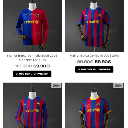
Maillot Barca Domicile 2008-2009
Maillot Barca Domicile 2009-2010
Manches Longues
99.90
€
59.90
€
119.90
€
69.90
€
AJOUTER AU PANIER
AJOUTER AU PANIER
30%
30%