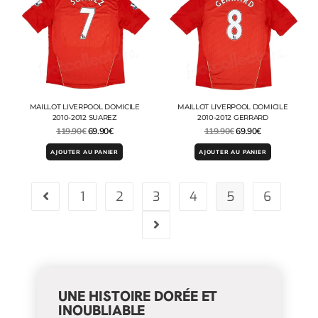
MAILLOT LIVERPOOL DOMICILE
MAILLOT LIVERPOOL DOMICILE
2010-2012 SUAREZ
2010-2012 GERRARD
119.90
€
69.90
€
119.90
€
69.90
€
AJOUTER AU PANIER
AJOUTER AU PANIER
1
2
3
4
5
6
UNE HISTOIRE DORÉE ET
INOUBLIABLE